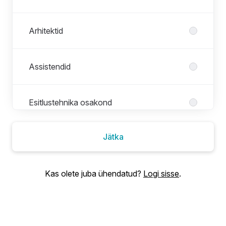
Arhitektid
Assistendid
Esitlustehnika osakond
Jätka
IT-süsteemide osakond
Kas olete juba ühendatud?
Logi sisse
.
Juhtimine
Projektijuhid